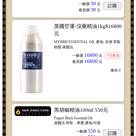
38
一般價
元
訂購
38
會員價
元
英國空運-沒藥精油1kg$16800
元
MYRRH ESSENTIAL OIL 產地: 非洲 萃取:
樹脂 蒸餾法
16800
一般價
元
*已售完
16800
會員價
元
庫存
0
黑胡椒精油100ml 550元
Pepper Black Essential Oil
蒸餾法 萃取：果實 產地:印度
550
一般價
元
訂購