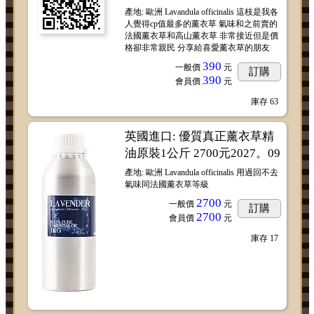
產地: 歐洲 Lavandula officinalis 這枝是我各
人覺得cp值最多的薰衣草 氣味和之前賣的
法國薰衣草和高山薰衣草 非常接近但是價
格卻非常親民 分享給喜愛薰衣草的朋友
390
一般價
元
訂購
390
會員價
元
庫存
63
英國進口: 優質真正薰衣草精
油原裝1公斤 2700元2027。09
產地: 歐洲 Lavandula officinalis 用過回不去
氣味同法國薰衣草等級
2700
一般價
元
訂購
2700
會員價
元
庫存
17