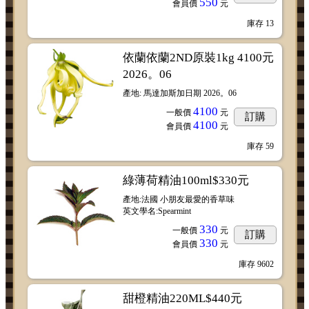
550
會員價
元
庫存
13
依蘭依蘭2ND原裝1kg 4100元
2026。06
產地: 馬達加斯加日期 2026。06
4100
一般價
元
訂購
4100
會員價
元
庫存
59
綠薄荷精油100ml$330元
產地:法國 小朋友最愛的香草味
英文學名:Spearmint
330
一般價
元
訂購
330
會員價
元
庫存
9602
甜橙精油220ML$440元