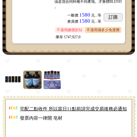
油是混合同科種不同產地。才會標BLEND
。
1580
一般價
元...
等
訂購
1580
會員價
元...
等
不適用總價折扣
不適用滿多少免運費
庫存
1747;927;0
宅配二點收件 所以當日11點前請完成交易後務必通知
以便當日寄出謝謝
發票內容一律開 皂材