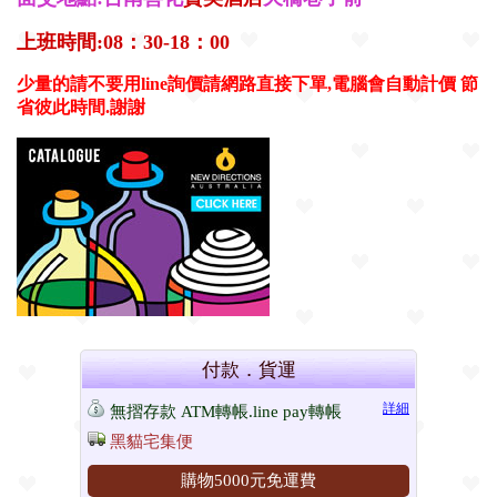
上班時間:08：30-18：00
少量的請不要用line詢價請網路直接下單,
電腦會自動計價
節
省彼此時間.謝謝
付款．貨運
詳細
無摺存款 ATM轉帳.line pay轉帳
黑貓宅集便
購物5000元免運費