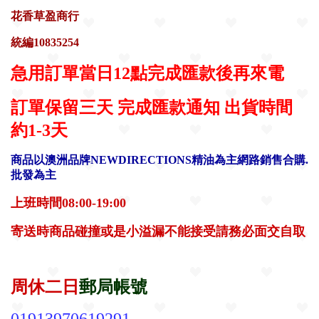
花香草盈商行
統編10835254
急用訂單當日12點完成匯款後
再來電
訂單保留三天 完成匯款通知 出貨時間
約1-3天
商品以澳洲品牌NEWDIRECTIONS精油為主
網路銷售合購.
批發為主
上班時間08:00-19:00
寄送時商品碰撞或是小溢漏不能接受請務必面交自取
周休二日
郵局帳號
0191397
0619291