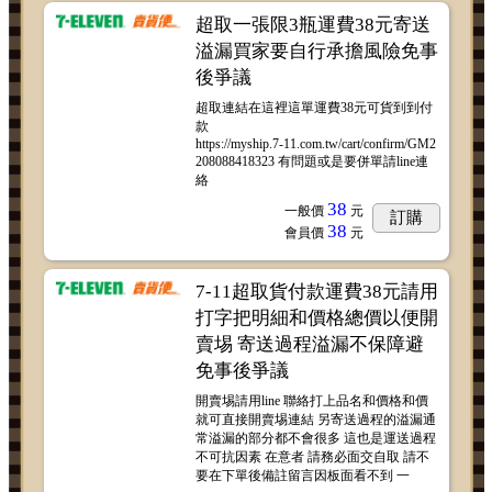
超取一張限3瓶運費38元寄送
溢漏買家要自行承擔風險免事
後爭議
超取連結在這裡這單運費38元可貨到到付
款
https://myship.7-11.com.tw/cart/confirm/GM2
208088418323 有問題或是要併單請line連
絡
38
一般價
元
訂購
38
會員價
元
7-11超取貨付款運費38元請用
打字把明細和價格總價以便開
賣埸 寄送過程溢漏不保障避
免事後爭議
開賣埸請用line 聯絡打上品名和價格和價
就可直接開賣埸連結 另寄送過程的溢漏通
常溢漏的部分都不會很多 這也是運送過程
不可抗因素 在意者 請務必面交自取 請不
要在下單後備註留言因板面看不到 一