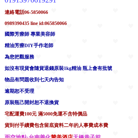
連絡電話
06-5850066
0989390435
line id:
065850066
國際芳療師
專業美容師
精油芳療DIY手作老師
為您把觀服務
如沒有現貨
會隨貨退錢
原裝1kg精油 瓶上會有批號
物品有問題收到七天內告知
逾
期恕不受理
原裝瓶己開封恕不退換貨
宅配運費100元 滿5000免運不含特價品
貨到付手續費包含留底資料二年的人事費成本費
面交地點:台南善化
贊美酒店
天橋巷子前