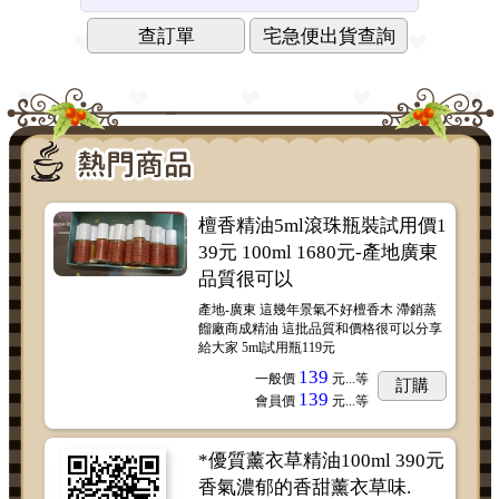
查訂單
宅急便出貨查詢
檀香精油5ml滾珠瓶裝試用價1
39元 100ml 1680元-產地廣東
品質很可以
產地-廣東 這幾年景氣不好檀香木 滯銷蒸
餾廠商成精油 這批品質和價格很可以分享
給大家 5ml試用瓶119元
139
一般價
元...
等
訂購
139
會員價
元...
等
*優質薰衣草精油100ml 390元
香氣濃郁的香甜薰衣草味.