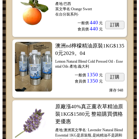
產地:巴西
英文學名:Orange Sweet
在台分裝系列-
440
一般價
元
訂購
440
會員價
元
澳洲nd檸檬精油原裝1KG$135
0元2029。04
Lemon Natural Blend Cold Pressed Oil - Esse
ntial Oils 產地:義大利
1350
一般價
元
訂購
1350
會員價
元
庫存
948
原廠漲40%真正薰衣草精油原
裝1KG$1580元 整箱購買價格
更優惠
產地:澳洲英文學名: Lavender Natural Blend
Essential 1KG是原裝瓶.是純精油不是調和